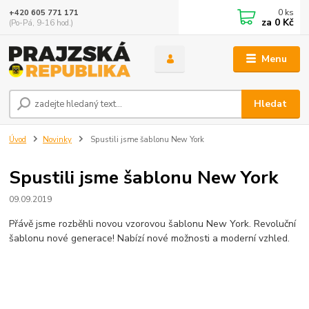
0
ks
+420 605 771 171
za
0 Kč
(Po-Pá, 9-16 hod.)
Menu
Hledat
Úvod
Novinky
Spustili jsme šablonu New York
Spustili jsme šablonu New York
09.09.2019
Přávě jsme rozběhli novou vzorovou šablonu New York. Revoluční
šablonu nové generace! Nabízí nové možnosti a moderní vzhled.