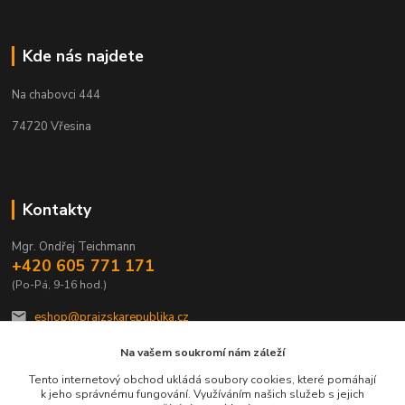
Kde nás najdete
Na chabovci 444
74720 Vřesina
Kontakty
Mgr. Ondřej Teichmann
+420 605 771 171
(Po-Pá, 9-16 hod.)
eshop@prajzskarepublika.cz
Na vašem soukromí nám záleží
Tento internetový obchod ukládá soubory cookies, které pomáhají
k jeho správnému fungování. Využíváním našich služeb s jejich