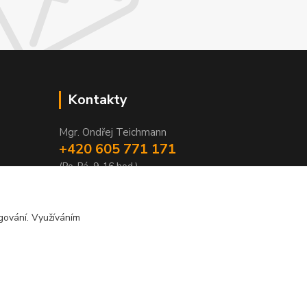
Kontakty
Mgr. Ondřej Teichmann
+420 605 771 171
(Po-Pá, 9-16 hod.)
eshop@prajzskarepublika.cz
gování. Využíváním