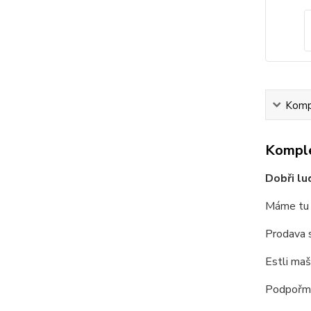
Kompl
Komple
Dobři lu
Máme tu c
Prodava s
Estli maš
Podpořme 