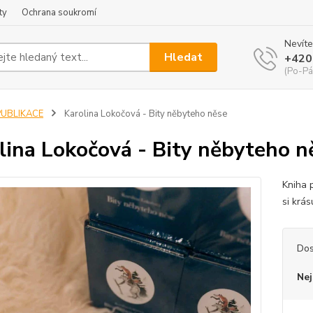
ty
Ochrana soukromí
Nevíte
Hledat
+420
(Po-Pá
PUBLIKACE
Karolina Lokočová - Bity něbyteho něse
lina Lokočová - Bity něbyteho n
Kniha 
si krás
Dos
Nej