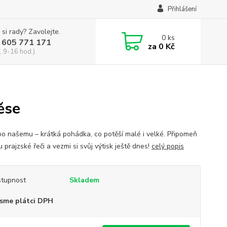
Přihlášení
 si rady? Zavolejte.
0
ks
 605 771 171
za
0 Kč
, 9-16 hod.)
ěse
po našemu – krátká pohádka, co potěší malé i velké. Připomeň
u prajzské řeči a vezmi si svůj výtisk ještě dnes!
celý popis
tupnost
Skladem
sme plátci DPH