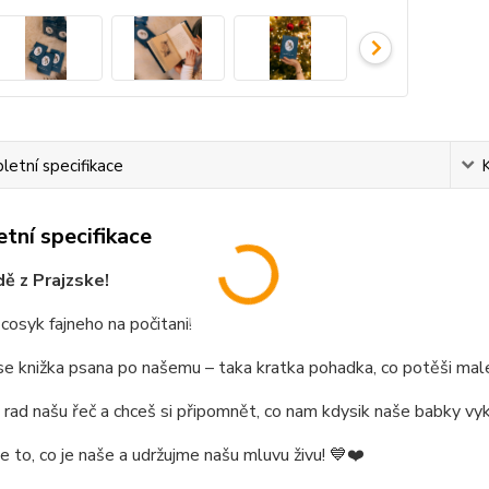
etní specifikace
tní specifikace
dě z Prajzske!
osyk fajneho na počitani!
e knižka psana po našemu – taka kratka pohadka, co potěši male
 rad našu řeč a chceš si připomnět, co nam kdysik naše babky vyk
to, co je naše a udržujme našu mluvu živu! 💙❤️