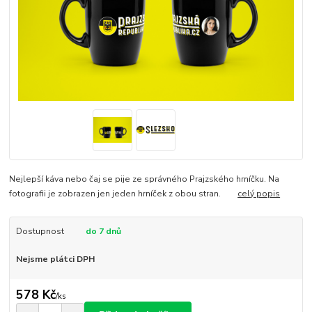
Nejlepší káva nebo čaj se pije ze správného Prajzského hrníčku. Na
fotografii je zobrazen jen jeden hrníček z obou stran.
celý popis
Dostupnost
do 7 dnů
Nejsme plátci DPH
578 Kč
/
ks