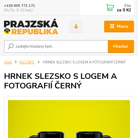
0
ks
+420 605 771 171
za
0 Kč
(Po-Pá, 9-16 hod.)
Menu
Hledat
Úvod
SLEZSKO
HRNEK SLEZSKO S LOGEM A FOTOGRAFIÍ ČERNÝ
HRNEK SLEZSKO S LOGEM A
FOTOGRAFIÍ ČERNÝ