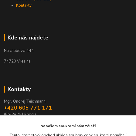
Kontakty
Kde nás najdete
Na chabovci 444
74720 Vřesina
Kontakty
Mgr. Ondřej Teichmann
+420 605 771 171
(Po-Pá, 9-16 hod.)
eshop@prajzskarepublika.cz
Na vašem soukromí nám záleží
Tento internetový obchod ukládá soubory cookies, které pomáhají