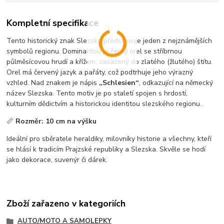
Kompletní specifikace
Tento historický znak Slezska představuje jeden z nejznámějších
symbolů regionu. Dominantou je černý orel se stříbrnou
půlměsícovou hrudí a křížem, zasazený do zlatého (žlutého) štítu.
Orel má červený jazyk a pařáty, což podtrhuje jeho výrazný
vzhled. Nad znakem je nápis
„Schlesien“
, odkazující na německý
název Slezska. Tento motiv je po staletí spojen s hrdostí,
kulturním dědictvím a historickou identitou slezského regionu.
📏
Rozměr: 10 cm na výšku
Ideální pro sběratele heraldiky, milovníky historie a všechny, kteří
se hlásí k tradicím Prajzské republiky a Slezska. Skvěle se hodí
jako dekorace, suvenýr či dárek.
Zboží zařazeno v kategoriích
AUTO/MOTO A SAMOLEPKY