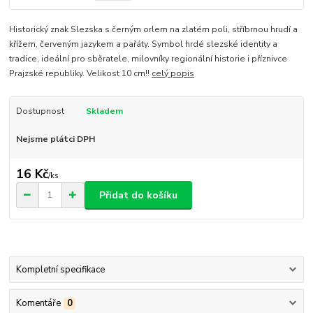
Historický znak Slezska s černým orlem na zlatém poli, stříbrnou hrudí a
křížem, červeným jazykem a pařáty. Symbol hrdé slezské identity a
tradice, ideální pro sběratele, milovníky regionální historie i příznivce
Prajzské republiky. Velikost 10 cm!!
celý popis
Dostupnost
Skladem
Nejsme plátci DPH
16 Kč
/
ks
Přidat do košíku
Kompletní specifikace
Komentáře
0