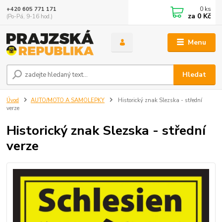
0
ks
+420 605 771 171
za
0 Kč
(Po-Pá, 9-16 hod.)
Menu
Hledat
Úvod
AUTO/MOTO A SAMOLEPKY
Historický znak Slezska - střední
verze
Historický znak Slezska - střední
verze