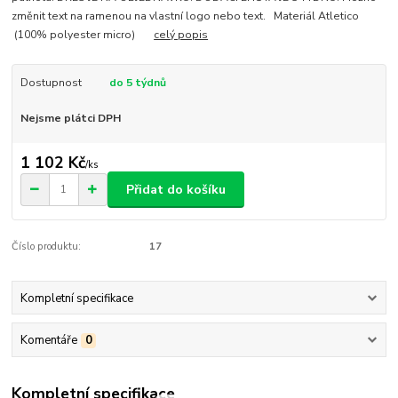
změnit text na ramenou na vlastní logo nebo text. Materiál Atletico
(100% polyester micro)
celý popis
Dostupnost
do 5 týdnů
Nejsme plátci DPH
1 102 Kč
/
ks
Přidat do košíku
Číslo produktu:
17
Kompletní specifikace
Komentáře
0
Kompletní specifikace