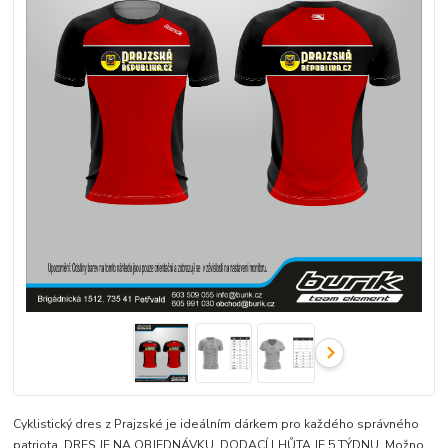
Cyklistický dres z Prajzské je ideálním dárkem pro každého správného
patriota. DRES JE NA OBJEDNÁVKU. DODACÍ LHŮTA JE 5 TÝDNU. Možno