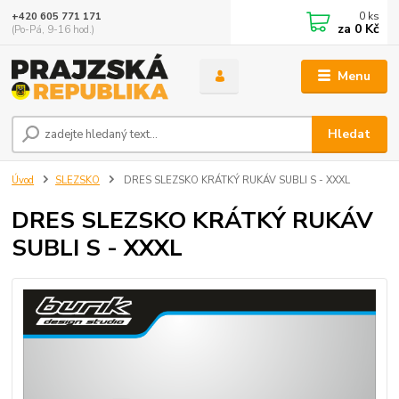
0
ks
+420 605 771 171
za
0 Kč
(Po-Pá, 9-16 hod.)
Menu
Hledat
Úvod
SLEZSKO
DRES SLEZSKO KRÁTKÝ RUKÁV SUBLI S - XXXL
DRES SLEZSKO KRÁTKÝ RUKÁV
SUBLI S - XXXL