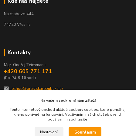
Kde nás najdete
Na chabovci 444
74720 Vřesina
Kontakty
Mgr. Ondřej Teichmann
+420 605 771 171
(Po-Pá, 9-16 hod.)
eshop@prajzskarepublika.cz
Na vašem soukromí nám záleží
Tento internetový obchod ukládá soubory cookies, které pomáhají
k jeho správnému fungování. Využíváním našich služeb s jejich
používáním souhlasíte.
Upravit sběr cookies.
Souhlasím
Nastavení