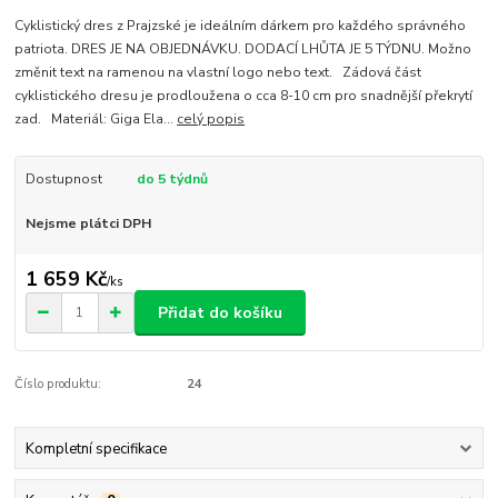
Cyklistický dres z Prajzské je ideálním dárkem pro každého správného
patriota. DRES JE NA OBJEDNÁVKU. DODACÍ LHŮTA JE 5 TÝDNU. Možno
změnit text na ramenou na vlastní logo nebo text. Zádová část
cyklistického dresu je prodloužena o cca 8-10 cm pro snadnější překrytí
zad. Materiál: Giga Ela...
celý popis
Dostupnost
do 5 týdnů
Nejsme plátci DPH
1 659 Kč
/
ks
Přidat do košíku
Číslo produktu:
24
Kompletní specifikace