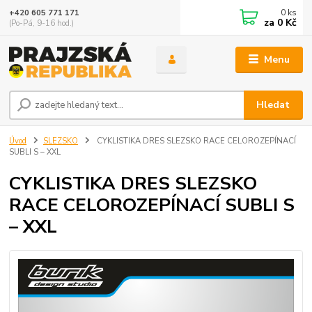
0
ks
+420 605 771 171
za
0 Kč
(Po-Pá, 9-16 hod.)
Menu
Hledat
Úvod
SLEZSKO
CYKLISTIKA DRES SLEZSKO RACE CELOROZEPÍNACÍ
SUBLI S – XXL
CYKLISTIKA DRES SLEZSKO
RACE CELOROZEPÍNACÍ SUBLI S
– XXL