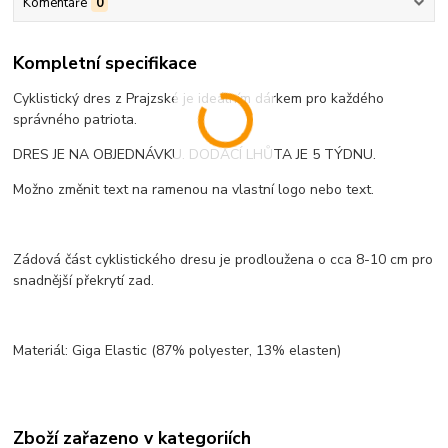
Komentáře
0
Kompletní specifikace
Cyklistický dres z Prajzské je ideálním dárkem pro každého
správného patriota.
DRES JE NA OBJEDNÁVKU. DODACÍ LHŮTA JE 5 TÝDNU.
Možno změnit text na ramenou na vlastní logo nebo text.
Zádová část cyklistického dresu je prodloužena o cca 8-10 cm pro
snadnější překrytí zad.
Materiál: Giga Elastic (87% polyester, 13% elasten)
Zboží zařazeno v kategoriích