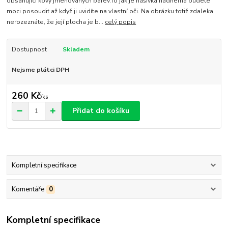
obsahující kovy jmenovaných barev.To jak je nášivka nádherná budete
moci posoudit až když ji uvidíte na vlastní oči. Na obrázku totiž zdaleka
nerozeznáte, že její plocha je b...
celý popis
Dostupnost
Skladem
Nejsme plátci DPH
260 Kč
/
ks
Přidat do košíku
Kompletní specifikace
Komentáře
0
Kompletní specifikace