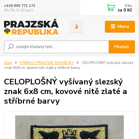
0
ks
+420 605 771 171
za
0 Kč
(Po-Pá, 9-16 hod.)
Menu
Hledat
Úvod
SYMBOLY PRAJZSKÉ REPUBLIKY
CELOPLOŠNÝ vyšívaný slezský
znak 6x8 cm, kovové nitě zlaté a stříbrné barvy
CELOPLOŠNÝ vyšívaný slezský
znak 6x8 cm, kovové nitě zlaté a
stříbrné barvy