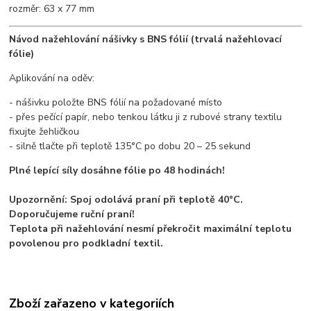
rozměr: 63 x 77 mm
Návod nažehlování nášivky s BNS fólií (trvalá nažehlovací
fólie)
Aplikování na oděv:
- nášivku položte BNS fólií na požadované místo
- přes pečící papír, nebo tenkou látku ji z rubové strany textilu
fixujte žehličkou
- silně tlačte při teplotě 135°C po dobu 20 – 25 sekund
Plné lepící síly dosáhne fólie po 48 hodinách!
Upozornění: Spoj odolává praní při teplotě 40°C.
Doporučujeme ruční praní!
Teplota při nažehlování nesmí překročit maximální teplotu
povolenou pro podkladní textil.
Zboží zařazeno v kategoriích