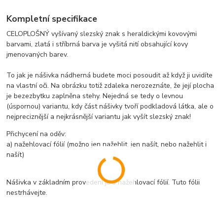
Kompletní specifikace
CELOPLOŠNÝ vyšívaný slezský znak s heraldickými kovovými
barvami, zlatá i stříbrná barva je vyšitá nití obsahující kovy
jmenovaných barev.
To jak je nášivka nádherná budete moci posoudit až když ji uvidíte
na vlastní oči. Na obrázku totiž zdaleka nerozeznáte, že její plocha
je bezezbytku zaplněna stehy. Nejedná se tedy o levnou
(úspornou) variantu, kdy část nášivky tvoří podkladová látka, ale o
nejpreciznější a nejkrásnější variantu jak vyšít slezský znak!
Přichycení na oděv:
a) nažehlovací fólií (možno jen nažehlit, jen našít, nebo nažehlit i
našít)
Nášivka v základním provedení je s nažehlovací fólií. Tuto fólii
nestrhávejte.