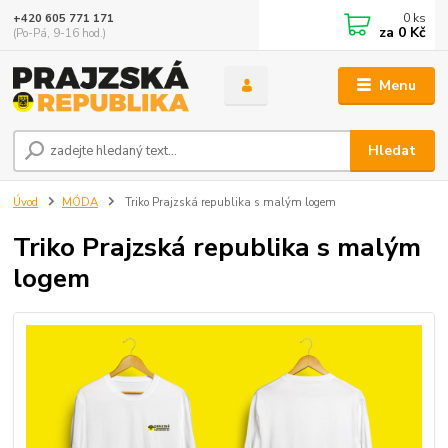
0
ks
+420 605 771 171
za
0 Kč
(Po-Pá, 9-16 hod.)
Menu
Hledat
Úvod
MÓDA
Triko Prajzská republika s malým logem
Triko Prajzská republika s malým
logem