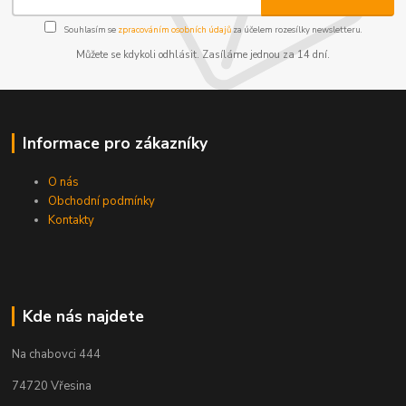
Souhlasím se
zpracováním osobních údajů
za účelem rozesílky newsletteru.
Můžete se kdykoli odhlásit. Zasíláme jednou za 14 dní.
Informace pro zákazníky
O nás
Obchodní podmínky
Kontakty
Kde nás najdete
Na chabovci 444
74720 Vřesina