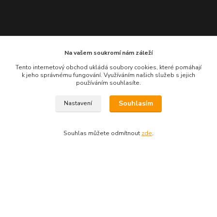
Kde nás najdete
Na vašem soukromí nám záleží
Na chabovci 444
Tento internetový obchod ukládá soubory cookies, které pomáhají
k jeho správnému fungování. Využíváním našich služeb s jejich
74720 Vřesina
používáním souhlasíte.
Souhlasím
Nastavení
Kontakty
Souhlas můžete odmítnout
zde
.
Mgr. Ondřej Teichmann
+420 605 771 171
(Po-Pá, 9-16 hod.)
eshop@prajzskarepublika.cz