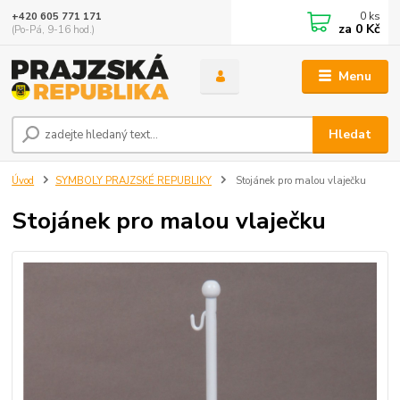
0
ks
+420 605 771 171
za
0 Kč
(Po-Pá, 9-16 hod.)
Menu
Hledat
Úvod
SYMBOLY PRAJZSKÉ REPUBLIKY
Stojánek pro malou vlaječku
Stojánek pro malou vlaječku